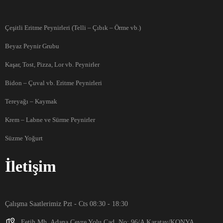
Çeşitli Eritme Peynirleri (Telli – Çıbık – Örme vb.)
Beyaz Peynir Grubu
Kaşar, Tost, Pizza, Lor vb. Peynirler
Bidon – Çuval vb. Eritme Peynirleri
Tereyağı – Kaymak
Krem – Labne ve Sürme Peynirler
Süzme Yoğurt
İletişim
Çalışma Saatlerimiz Pzt - Cts 08:30 - 18:30
Fetih Mh. Adana Çevre Yolu Cad. No: 96/A Karatay/KONYA