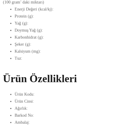
(100 gram’ daki miktarı)
Enerji Değeri (kcal/kj):
Protein (g):
Yağ (g):
Doymuş Yağ (g):
Karbonhidrat (g):
Şeker (g):
Kalsiyum (mg):
Tuz:
Ürün Özellikleri
Ürün Kodu:
Ürün Cinsi:
Ağırlık:
Barkod No:
Ambalaj: