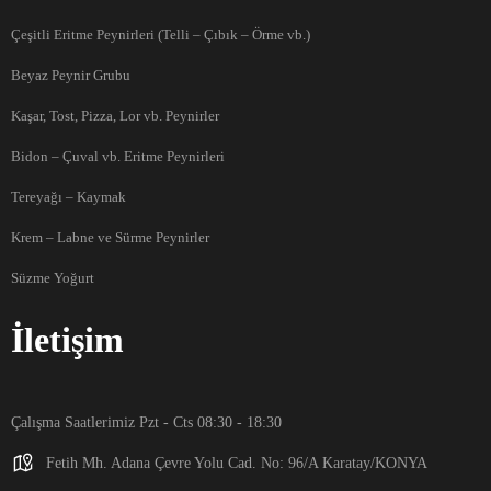
Çeşitli Eritme Peynirleri (Telli – Çıbık – Örme vb.)
Beyaz Peynir Grubu
Kaşar, Tost, Pizza, Lor vb. Peynirler
Bidon – Çuval vb. Eritme Peynirleri
Tereyağı – Kaymak
Krem – Labne ve Sürme Peynirler
Süzme Yoğurt
İletişim
Çalışma Saatlerimiz Pzt - Cts 08:30 - 18:30
Fetih Mh. Adana Çevre Yolu Cad. No: 96/A Karatay/KONYA