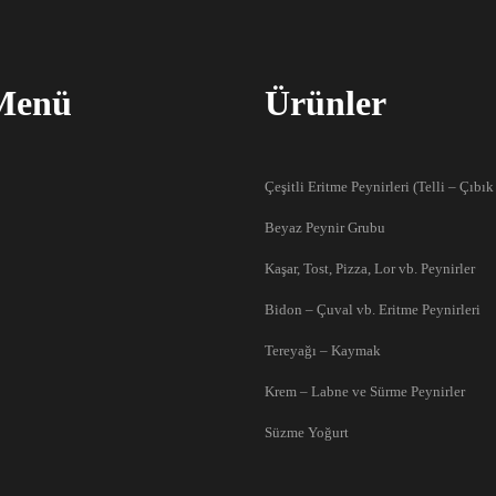
 Menü
Ürünler
Çeşitli Eritme Peynirleri (Telli – Çıbı
Beyaz Peynir Grubu
Kaşar, Tost, Pizza, Lor vb. Peynirler
Bidon – Çuval vb. Eritme Peynirleri
Tereyağı – Kaymak
Krem – Labne ve Sürme Peynirler
Süzme Yoğurt