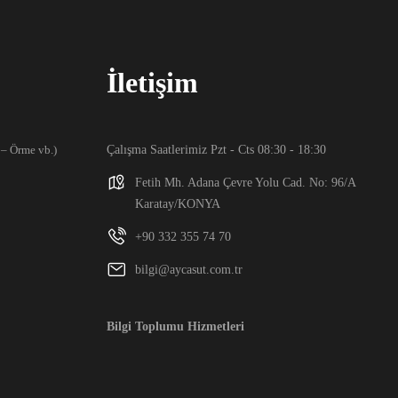
İletişim
k – Örme vb.)
Çalışma Saatlerimiz Pzt - Cts 08:30 - 18:30
Fetih Mh. Adana Çevre Yolu Cad. No: 96/A
Karatay/KONYA
+90 332 355 74 70
bilgi@aycasut.com.tr
Bilgi Toplumu Hizmetleri