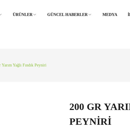
ÜRÜNLER
GÜNCEL HABERLER
MEDYA
İ
BEYAZ PEYNIR GRUBU
AYCALI TARIFLER
TIKAMIZ
KAŞAR, TOST, PIZZA, LOR VB.
FAYDALI BILGILER
PEYNIRLER
 Yarım Yağlı Fındık Peyniri
IĞI POLITIKAMIZ
BIDON - ÇUVAL VB. ERITME
PEYNIRLERI
TIMI POLITIKAMIZ
ÇEŞITLI ERITME PEYNIRLERI
(TELLI - ÇIBIK - ÖRME VB.)
200 GR YAR
KREM - LABNE VE SÜRME
PEYNIRLER
PEYNIRI