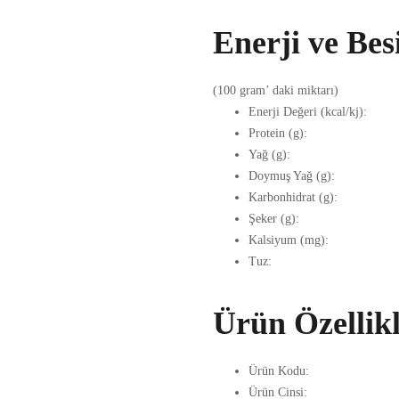
SÜZME YOĞURT
Enerji ve Bes
TEREYAĞI - KAYMAK
(100 gram’ daki miktarı)
Enerji Değeri (kcal/kj):
Protein (g):
Yağ (g):
Doymuş Yağ (g):
Karbonhidrat (g):
Şeker (g):
Kalsiyum (mg):
Tuz:
Ürün Özellikl
Ürün Kodu:
Ürün Cinsi: