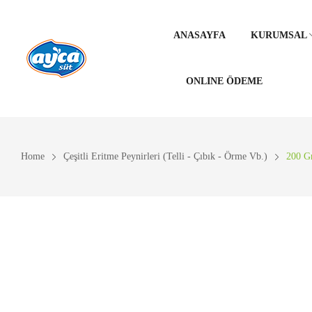
ANASAYFA
KURUMSAL
ONLINE ÖDEME
HAKKIMIZDA
KALITE POLI
Home
Çeşitli Eritme Peynirleri (Telli - Çıbık - Örme Vb.)
200 Gr
SU VERIMLIL
ENERJI YÖNE