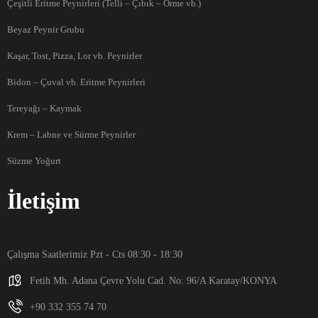
Çeşitli Eritme Peynirleri (Telli – Çıbık – Örme vb.)
Beyaz Peynir Grubu
Kaşar, Tost, Pizza, Lor vb. Peynirler
Bidon – Çuval vb. Eritme Peynirleri
Tereyağı – Kaymak
Krem – Labne ve Sürme Peynirler
Süzme Yoğurt
İletişim
Çalışma Saatlerimiz Pzt - Cts 08:30 - 18:30
Fetih Mh. Adana Çevre Yolu Cad. No: 96/A Karatay/KONYA
+90 332 355 74 70