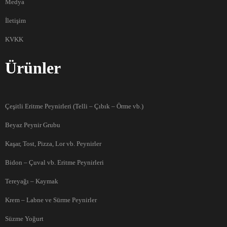
Medya
İletişim
KVKK
Ürünler
Çeşitli Eritme Peynirleri (Telli – Çıbık – Örme vb.)
Beyaz Peynir Grubu
Kaşar, Tost, Pizza, Lor vb. Peynirler
Bidon – Çuval vb. Eritme Peynirleri
Tereyağı – Kaymak
Krem – Labne ve Sürme Peynirler
Süzme Yoğurt