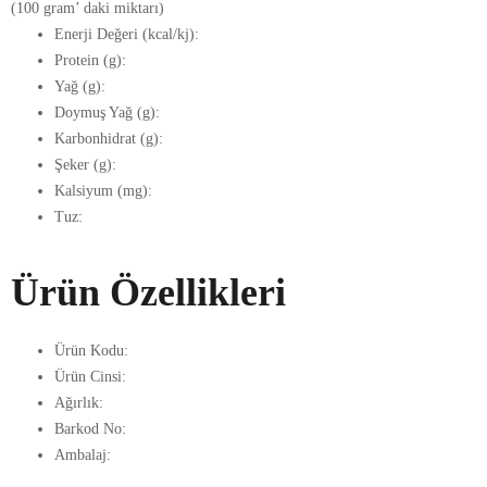
(100 gram’ daki miktarı)
Enerji Değeri (kcal/kj):
Protein (g):
Yağ (g):
Doymuş Yağ (g):
Karbonhidrat (g):
Şeker (g):
Kalsiyum (mg):
Tuz:
Ürün Özellikleri
Ürün Kodu:
Ürün Cinsi:
Ağırlık:
Barkod No:
Ambalaj: