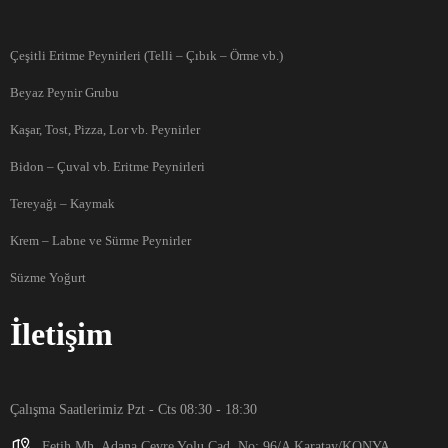
Çeşitli Eritme Peynirleri (Telli – Çıbık – Örme vb.)
Beyaz Peynir Grubu
Kaşar, Tost, Pizza, Lor vb. Peynirler
Bidon – Çuval vb. Eritme Peynirleri
Tereyağı – Kaymak
Krem – Labne ve Sürme Peynirler
Süzme Yoğurt
İletişim
Çalışma Saatlerimiz Pzt - Cts 08:30 - 18:30
Fetih Mh. Adana Çevre Yolu Cad. No: 96/A Karatay/KONYA