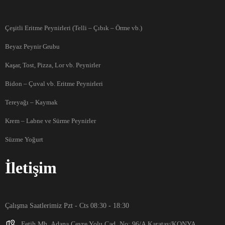
Çeşitli Eritme Peynirleri (Telli – Çıbık – Örme vb.)
Beyaz Peynir Grubu
Kaşar, Tost, Pizza, Lor vb. Peynirler
Bidon – Çuval vb. Eritme Peynirleri
Tereyağı – Kaymak
Krem – Labne ve Sürme Peynirler
Süzme Yoğurt
İletişim
Çalışma Saatlerimiz Pzt - Cts 08:30 - 18:30
Fetih Mh. Adana Çevre Yolu Cad. No: 96/A Karatay/KONYA