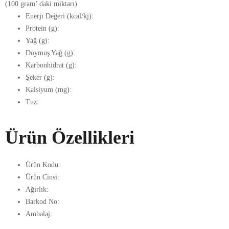
(100 gram’ daki miktarı)
Enerji Değeri (kcal/kj):
Protein (g):
Yağ (g):
Doymuş Yağ (g):
Karbonhidrat (g):
Şeker (g):
Kalsiyum (mg):
Tuz:
Ürün Özellikleri
Ürün Kodu:
Ürün Cinsi:
Ağırlık:
Barkod No:
Ambalaj: