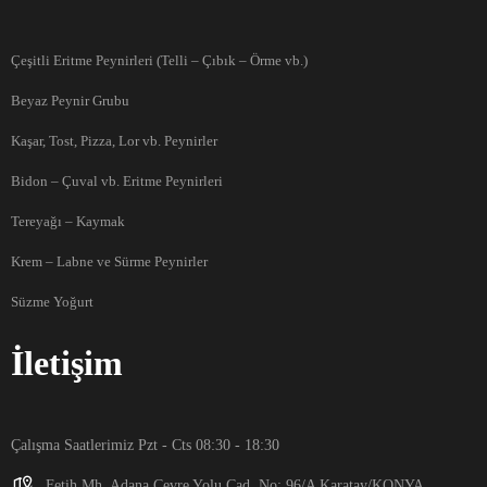
Çeşitli Eritme Peynirleri (Telli – Çıbık – Örme vb.)
Beyaz Peynir Grubu
Kaşar, Tost, Pizza, Lor vb. Peynirler
Bidon – Çuval vb. Eritme Peynirleri
Tereyağı – Kaymak
Krem – Labne ve Sürme Peynirler
Süzme Yoğurt
İletişim
Çalışma Saatlerimiz Pzt - Cts 08:30 - 18:30
Fetih Mh. Adana Çevre Yolu Cad. No: 96/A Karatay/KONYA