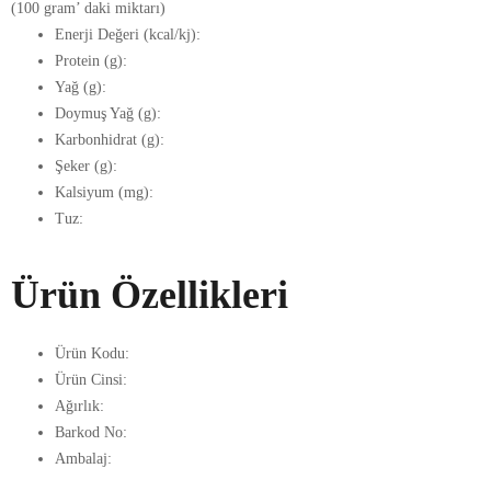
(100 gram’ daki miktarı)
Enerji Değeri (kcal/kj):
Protein (g):
Yağ (g):
Doymuş Yağ (g):
Karbonhidrat (g):
Şeker (g):
Kalsiyum (mg):
Tuz:
Ürün Özellikleri
Ürün Kodu:
Ürün Cinsi:
Ağırlık:
Barkod No:
Ambalaj: